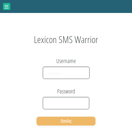
Αρχική
Ομάδες Επαφών
Lexicon SMS Warrior
Μαζικά SMS
Username
Express SMS
Ιστορικό
Password
Τιμές
Αγορά